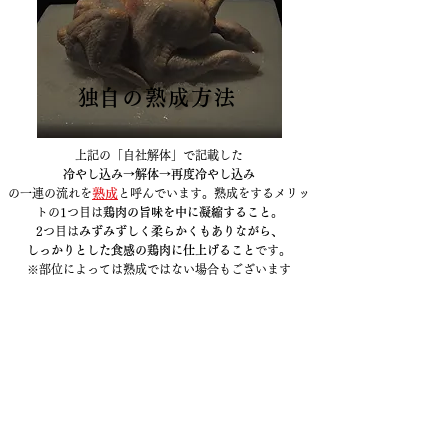
​独自の熟成方法
上記の「自社解体」で記載した​
冷やし込み→解体→再度冷やし込み
の一連の流れを
熟成
と呼んでいます。熟成をするメリッ
トの
1つ目は
鶏肉の旨味を中に凝縮すること
。
2つ目は
みずみずしく柔らかくもありながら、
しっかりとした食感の鶏肉に仕上げること
です。
​※部位によっては熟成ではない場合もございます