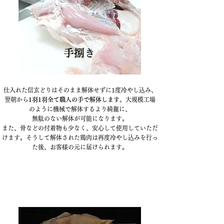
​手捌き
仕入れた信玄どりはそのまま解体せずに1度冷やし込み、
翌朝から
1羽1羽全て職人の手で解体します。
大規模工場
のように
機械で解体するより綺麗に、
無駄のない解体が可能になります。
また、骨などの付着物も少なく、安心して使用していただ
けます。
そうして解体された鶏肉は再度冷やし込みを行っ
た後、
お客様の元に届けられます。