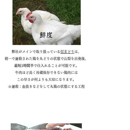
鮮度
弊社がメインで取り扱っている
信玄どり
は、
朝一で屠殺​された鶏を
丸どりの状態で山梨を出発後、
最短1時間半
で
仕入れることが可能です。
牛肉ほど長く冷蔵保存できない鶏肉には
この早さが何よりも大切になります。
​※屠殺：血抜きなどをして丸鶏の状態に​する工程