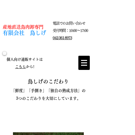
電話でのお問い合わせ
​産地直送鳥肉卸専門
​受付時間：10:00～17:00
有限会社 鳥しげ
042-361-8973
個人向け通販サイトは
こちら
から!
鳥しげの​こだわり
「鮮度」「手捌き」「独自の熟成方法」の
​​3つのこだわりを大切にしています。​